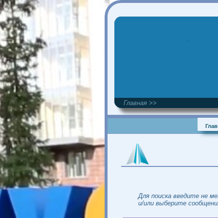
Главная >>
Для поиска введите не
и/или выберите сообщ