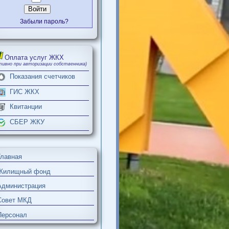
Войти
Забыли пароль?
6
Оплата услуг ЖКХ
4
(активно при авторизации собственника)
0
Показания счетчиков
0
1
ГИС ЖКХ
1
9
Квитанции
8
8
СБЕР ЖКУ
8
Главная
Жилищный фонд
Администрация
Совет МКД