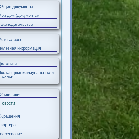
Персонал
Общие документы
Мой дом (документы)
Законодательство
Фотогалерея
Полезная информация
Должники
Поставщики коммунальных и
др. услуг
Объявления
Новости
Обращения