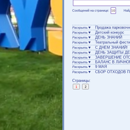
Сообщений на странице:
Най
▼
Продажа парко
Раскрыть
▼
Детский конкур
Раскрыть
▼
ДЕНЬ ЗНАНИЙ
Раскрыть
▼
Театральный ф
Раскрыть
▼
С ДНЕМ ЗНАНИ
Раскрыть
▼
ДЕНЬ ЗАЩИТЫ
Раскрыть
▼
ЗАВЕРШЕНИЕ 
Раскрыть
▼
БАЛАНС В ЛИ
Раскрыть
▼
9 МАЯ
Раскрыть
▼
СБОР ОТХОДО
Раскрыть
Страницы: